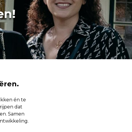
en!
eëren.
ekken én te
rijpen dat
gen. Samen
ntwikkeling.