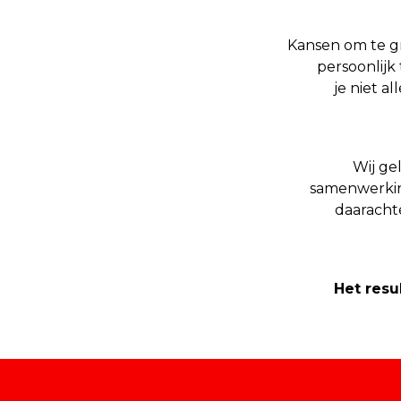
Kansen om te gr
persoonlijk
je niet a
Wij ge
samenwerking
daarachte
Het resu