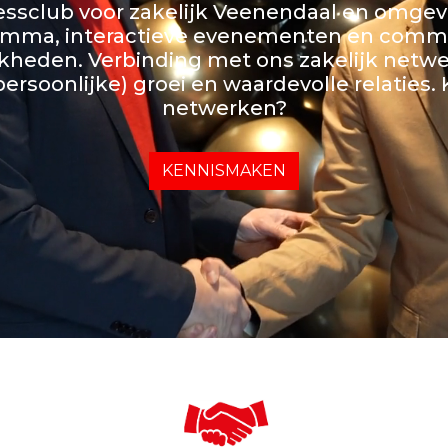
ssclub voor zakelijk Veenendaal en omgev
amma, interactieve evenementen en comme
kheden. Verbinding met ons zakelijk netwe
persoonlijke) groei en waardevolle relaties.
netwerken?
KENNISMAKEN