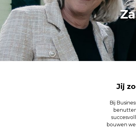
Za
Jij z
Bij Busine
benutten.
succesvol
bouwen we a