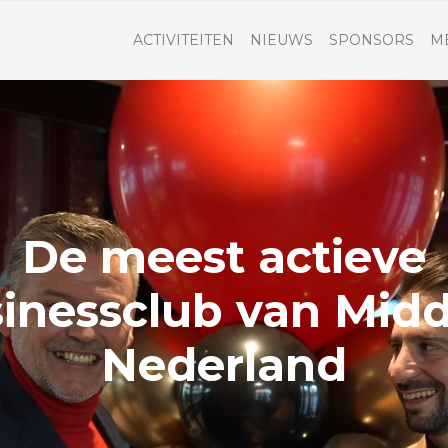
ACTIVITEITEN
NIEUWS
SPONSORS
M
De meest actieve
inessclub van Mid
Nederland