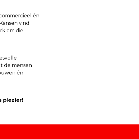
e commercieel én
 Kansen vind
erk om die
esvolle
met de mensen
trouwen én
 plezier!