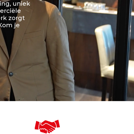
ing, uniek
rciële
rk zorgt
 Kom je